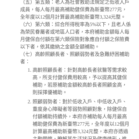
（五）第五類：老人為社會救助法規定之低收入戶
成員，每人每月最高補助健保費為新臺幣277元，
全年度以12個月計算最高補助新臺幣3,324元整。
（六）第六類：綜合所得稅率為5%以下，且老人係
為榮民眷屬者或地區人口者，本府補助金額每人每
月健保自付額在第六類保險對象應自付額之保險費
以下者，依其繳納之金額全額補助。
（七）高齡照顧長者、照顧弱勢者及急難紓困補助
者：
高齡照顧長者：針對高齡長者就醫等需求較
高，所支付健保費用較高，予以提高其健保
補助，若原補助金額較高齡長者照顧金高，
則採擇優補助。
照顧弱勢者：對於低收入戶、中低收入戶、
重度身心障礙者等弱勢照顧對象，除健保自
付額補助持續外，本府亦補助每人每月最高
補助健保費為新臺幣277元，全年度以12個月
計算最高補助新臺幣3,324元整，本府亦透過
主動關懷，瞭解其生活狀況及健康情形，進