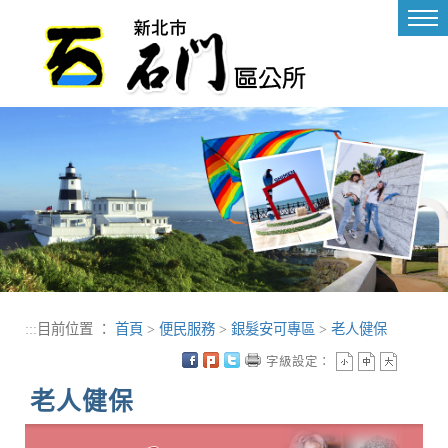
進入內容區塊
Tog
nav
:::
目前位置 ：
首頁
>
便民服務
>
銀髮安可專區
>
老人健保
字級設定：
老人健保