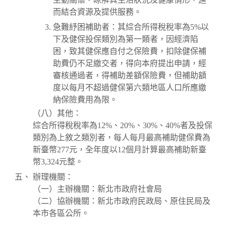
而結合資源及提供服務。
急難紓困補助者：其綜合所得稅稅率為5%以
下及健保投保類別為第一類者，因經濟陷
困，致其健保應自付之保險費，扣除健保補
助費仍不足繳交者，得向本府提出申請，經
審核通過者，得補助差額保險費，但補助額
度以每月不超過健保第六類地區人口所應繳
納保險費用為限。
（八）其他：
綜合所得稅稅率為12%、20%、30%、40%者及投保
類別為上敘之類別者，每人每月最高補助健保費為
新臺幣277元，全年度以12個月計算最高補助新臺
幣3,324元整。
辦理機關：
（一）主辦機關：新北市政府社會局
（二）協辦機關：新北市政府民政局、原住民局及
本市各區公所。