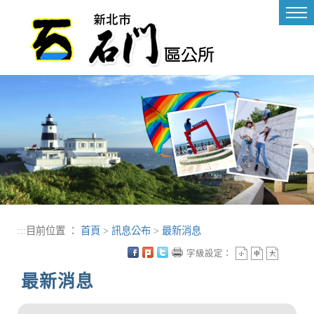
進入內容區塊
Tog
nav
:::
目前位置 ：
首頁
>
訊息公布
>
最新消息
字級設定：
最新消息