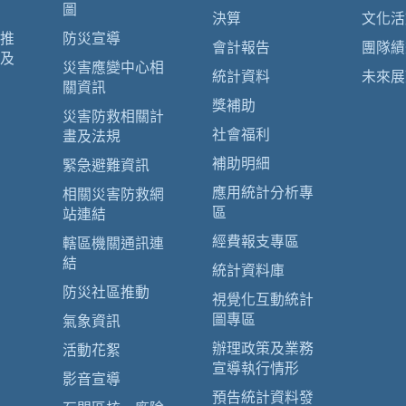
圖
決算
文化活
推
防災宣導
會計報告
團隊績
及
災害應變中心相
統計資料
未來展
關資訊
獎補助
災害防救相關計
社會福利
畫及法規
補助明細
緊急避難資訊
應用統計分析專
相關災害防救網
區
站連結
經費報支專區
轄區機關通訊連
結
統計資料庫
防災社區推動
視覺化互動統計
圖專區
氣象資訊
辦理政策及業務
活動花絮
宣導執行情形
影音宣導
預告統計資料發