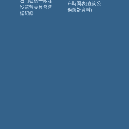
石門區核一廠除
布時間表(查詢公
役監督委員會會
務統計資料)
議紀錄