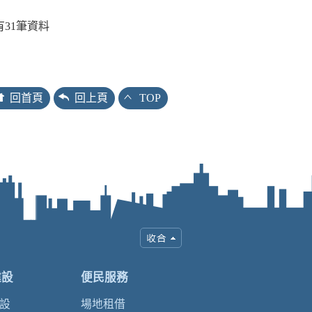
有
31
筆資料
回首頁
回上頁
TOP
建設
便民服務
設
場地租借