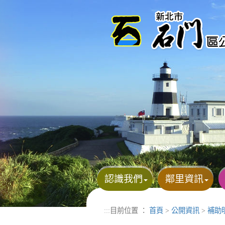
進入內容區塊
認識我們
鄰里資訊
:::
目前位置 ：
首頁
>
公開資訊
>
補助