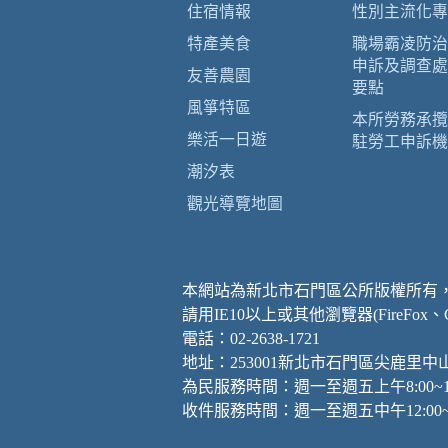
住宿情報
性別主流化專
特產美食
職場霸凌防治
申訴及調查處
友善農園
要點
風箏特區
本所勞務承攬
樂活一日遊
駐勞工申訴機
潮汐表
觀光導覽地圖
本網站為新北市石門區公所版權所有
請用IE10以上或其他瀏覽器(FireFox
電話：02-2638-1721
地址：253001新北市石門區尖鹿里中
為民服務時間：週一至週五上午8:00~12
收件服務時間：週一至週五中午12:00~13