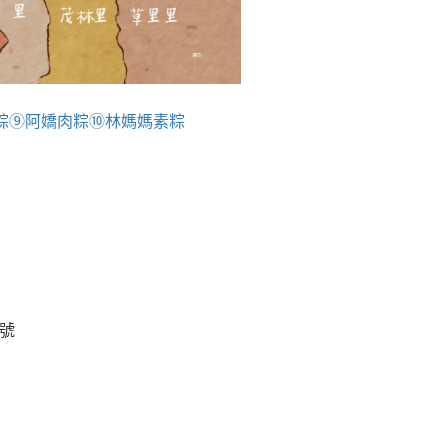
粽
⑨阿嬌肉粽
⑩林媽媽素粽
1號