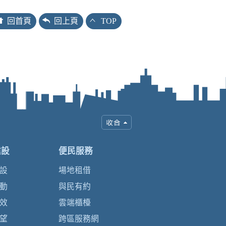
回首頁
回上頁
TOP
建設
便民服務
設
場地租借
動
與民有約
效
雲端櫃檯
望
跨區服務網