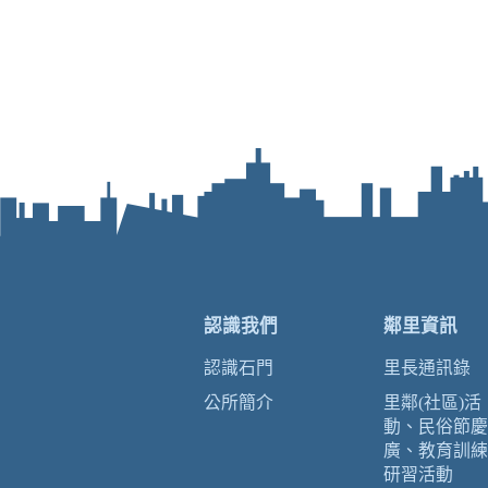
認識我們
鄰里資訊
認識石門
里長通訊錄
公所簡介
里鄰(社區)活
動、民俗節慶
廣、教育訓練
研習活動