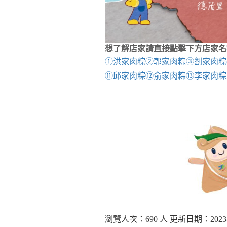
想了解店家請直接點擊下方店家名
①洪家肉粽
②郭家肉粽
③劉家肉粽
⑪邱家肉粽
⑫俞家肉粽
⑬李家肉粽
瀏覽人次：690 人 更新日期：2023-1