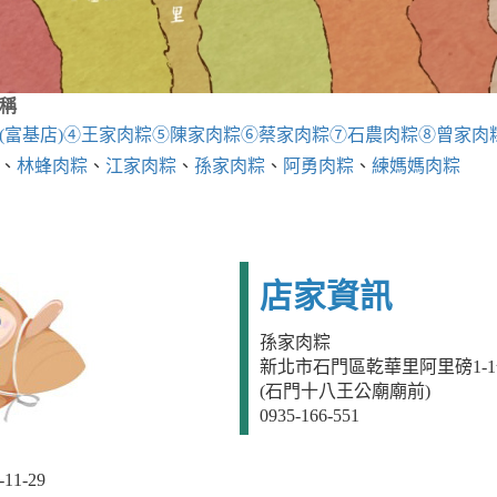
稱
(富基店)
④王家肉粽
⑤陳家肉粽
⑥蔡家肉粽
⑦石農肉粽
⑧曾家肉
、
林蜂肉粽
、
江家肉粽
、
孫家肉粽
、
阿勇肉粽
、
練媽媽肉粽
店家資訊
孫家肉粽
新北市石門區乾華里阿里磅1-
(石門十八王公廟廟前)
0935-166-551
1-29