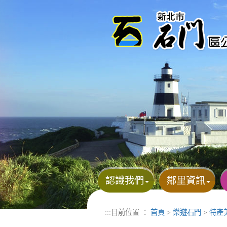
進入內容區塊
認識我們
鄰里資訊
:::
目前位置 ：
首頁
>
樂遊石門
>
特產