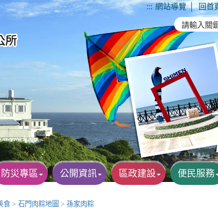
:::
網站導覽
│
回首
防災專區
公開資訊
區政建設
便民服務
美食
>
石門肉粽地圖
>
孫家肉粽