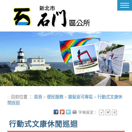
進入內容區塊
Tog
nav
:::
目前位置 ：
首頁
>
便民服務
>
銀髮安可專區
>
行動式文康休
閒巡迴
字級設定：
行動式文康休閒巡迴