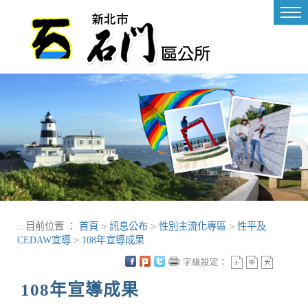
進入內容區塊
Tog
nav
:::
目前位置 ：
首頁
>
訊息公布
>
性別主流化專區
>
性平及
CEDAW宣導
>
108年宣導成果
字級設定：
108年宣導成果