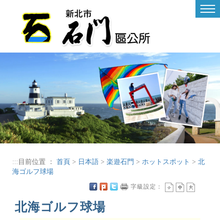
進入內容區塊
Tog
nav
:::
目前位置 ：
首頁
>
日本語
>
楽遊石門
>
ホットスポット
>
北
海ゴルフ球場
字級設定：
北海ゴルフ球場