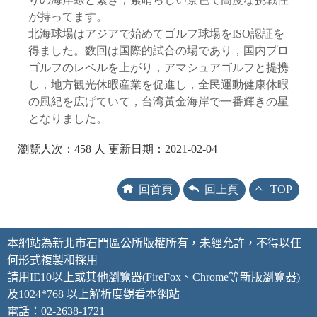
が持ってます。
北海球場はアジアで始めてゴルフ球場をISO認証を
得ました。数回は国際的試合の場であり，国内プロ
ゴルフのレベルを上がり，アマシュアゴルフと提携
し，地方観光休暇産業を促進し，全民運動健康休暇
の風紀を広げていて，台湾黃金海岸で一番輝きの星
となりました。
瀏覽人次：458 人 更新日期：2021-02-04
回首頁
回上頁
TOP
本網站為新北市石門區公所版權所有，未經允許，不得以任
何形式複製和採用
請用IE10以上或其他瀏覽器(FireFox、Chrome等新版瀏覽器)
及1024*768 以上解析度觀看本網站
電話：02-2638-1721