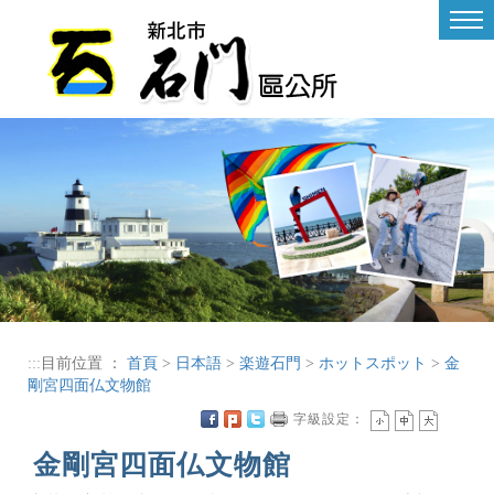
進入內容區塊
Tog
nav
:::
目前位置 ：
首頁
>
日本語
>
楽遊石門
>
ホットスポット
>
金
剛宮四面仏文物館
字級設定：
金剛宮四面仏文物館