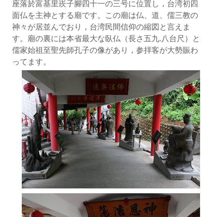
座落於富基里崁子腳四十一の三号に位置し，台湾初四
面仏を主神とする廟です。この廟は仏、道、儒三教の
神々が居並んでおり，台湾民間信仰の縮図と言えま
す。廟の裏には本省最大な臥仏（長さ五九.八台尺）と
儒家始祖至聖先師孔子の像があり，参拝客が大勢賑わ
ってます。