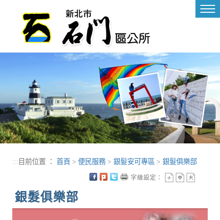
進入內容區塊
Tog
nav
:::
目前位置 ：
首頁
>
便民服務
>
銀髮安可專區
>
銀髮俱樂部
字級設定：
銀髮俱樂部