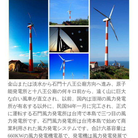
金山または淡水から石門十八王公廟方向へ進み、原子
能発電所と十八王公廟の何キロ前から、遠く山に巨大
な白い風車が直立され、以前、国内は澎湖の風力発電
所が有名する以外に、民国94年一月に完工され、正式
に運転する石門風力発電所は台湾で本島で三つ目の風
力発電所です。石門風力発電所は台湾本島で始めて商
業利用された風力発電システムです。合計六基容量は
660KWの風力発電機電基で、発電機は風力発電発展で