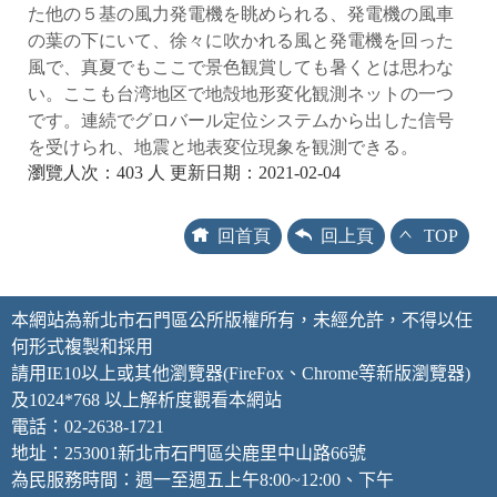
た他の５基の風力発電機を眺められる、発電機の風車
の葉の下にいて、徐々に吹かれる風と発電機を回った
風で、真夏でもここで景色観賞しても暑くとは思わな
い。ここも台湾地区で地殻地形変化観測ネットの一つ
です。連続でグロバール定位システムから出した信号
を受けられ、地震と地表変位現象を観測できる。
瀏覽人次：403 人 更新日期：2021-02-04
回首頁
回上頁
TOP
本網站為新北市石門區公所版權所有，未經允許，不得以任
何形式複製和採用
請用IE10以上或其他瀏覽器(FireFox、Chrome等新版瀏覽器)
及1024*768 以上解析度觀看本網站
電話：02-2638-1721
地址：253001新北市石門區尖鹿里中山路66號
為民服務時間：週一至週五上午8:00~12:00、下午