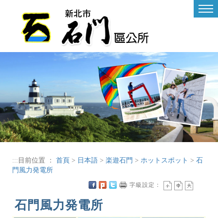
進入內容區塊
Tog
nav
:::
目前位置 ：
首頁
>
日本語
>
楽遊石門
>
ホットスポット
>
石
門風力発電所
字級設定：
石門風力発電所