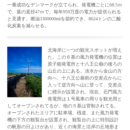
一番成功なデンマークが立てられ、発電機ごとに68.5ｍ
で、葉の直径47ｍで、毎年959万度の電力が提供られる
と見通す。燃油3300000mlを節約でき、8624トンの二酸
化炭素を減らせる。
北海岸に一つの観光スポットが増え
た。この６基の風力発電機の位置は
原子能発電所と十八王公廟の後ろの
山丘の上にある。淡水から金山の方
向へ、十八王公廟前の交差点からに
入って逆方向へ山に登って、交差点
に標示が設置され、現在、石門風力
発電所は１号風車の周りを観光用と
してオープンされてるが、他の５基は管制されてる。
オープンされたエリアに駐車場、桟道、また風力発電
機の下方の観覧台が設置され、観覧台の上に特別設計
の帆形の日よけがあり、近くの海景と沿岸の丘地形ま