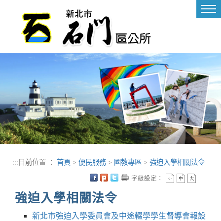
進入內容區塊
Tog
nav
:::
目前位置 ：
首頁
>
便民服務
>
國教專區
>
強迫入學相關法令
字級設定：
強迫入學相關法令
新北市強迫入學委員會及中途輟學學生督導會報設