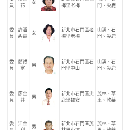
女
員
花
梅里老梅
門、尖鹿
委
許潘
新北市石門區老
山溪、石
女
員
碧霞
梅里老梅
門、尖鹿
委
簡銀
新北市石門區石
山溪、石
男
員
富
門里中山
門、尖鹿
委
廖金
新北市石門區尖
茂林、草
男
員
井
鹿里福安
里、乾華
委
江金
新北市石門區茂
茂林、草
男
員
利
林里小坑
里、乾華