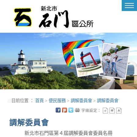
進入內容區塊
Tog
nav
:::
目前位置 ：
首頁
>
便民服務
>
調解委員會
>
調解委員會
字級設定：
調解委員會
新北市石門區第４屆調解委員會委員名冊