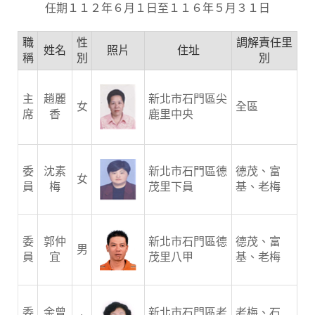
任期１１２年６月１日至１１６年５月３１日
職
性
調解責任里
姓名
照片
住址
稱
別
別
主
趙麗
新北市石門區尖
女
全區
席
香
鹿里中央
委
沈素
新北市石門區德
德茂、富
女
員
梅
茂里下員
基、老梅
委
郭仲
新北市石門區德
德茂、富
男
員
宜
茂里八甲
基、老梅
委
余曾
新北市石門區老
老梅、石