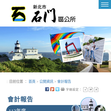
進入內容區塊
Tog
nav
:::
目前位置 ：
首頁
>
公開資訊
>
會計報告
字級設定：
會計報告
113年度