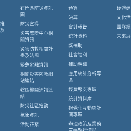
石門區防災資訊
預算
硬體建
圖
決算
文化活
推
防災宣導
會計報告
團隊績
及
災害應變中心相
統計資料
未來展
關資訊
獎補助
災害防救相關計
社會福利
畫及法規
補助明細
緊急避難資訊
應用統計分析專
相關災害防救網
區
站連結
經費報支專區
轄區機關通訊連
結
統計資料庫
防災社區推動
視覺化互動統計
圖專區
氣象資訊
辦理政策及業務
活動花絮
宣導執行情形