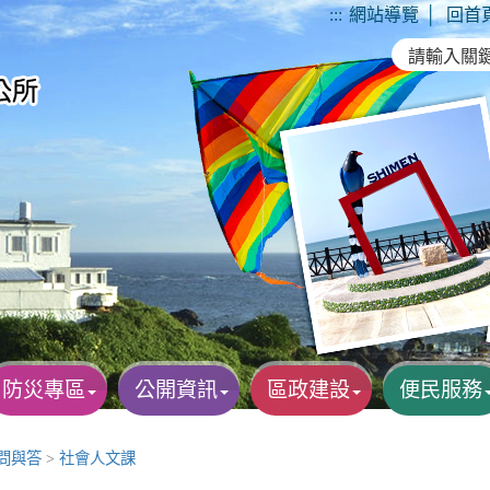
:::
網站導覽
│
回首
防災專區
公開資訊
區政建設
便民服務
A問與答
>
社會人文課