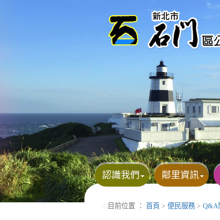
進入內容區塊
認識我們
鄰里資訊
:::
目前位置 ：
首頁
>
便民服務
>
Q&