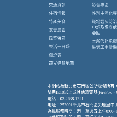
交通資訊
影音專區
住宿情報
性別主流化專
特產美食
職場霸凌防治
申訴及調查處
友善農園
要點
風箏特區
本所勞務承攬
樂活一日遊
駐勞工申訴機
潮汐表
觀光導覽地圖
本網站為新北市石門區公所版權所有
請用IE10以上或其他瀏覽器(FireFox
電話：02-2638-1721
地址：253001新北市石門區尖鹿里中
為民服務時間：週一至週五上午8:00~12