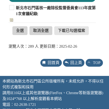
新北市石門區核一廠除役監督委員會113年度第
1次會議紀錄|
全選
取消全選
下載已勾選檔案
瀏覽人次：289 人 更新日期：2025-02-26
回首頁
回上頁
TOP
本網站為新北市石門區公所版權所有，未經允許，不得以任
何形式複製和採用
請用IE10以上或其他瀏覽器(FireFox、Chrome等新版瀏覽器)
及1024*768 以上解析度觀看本網站
電話：02-2638-1721