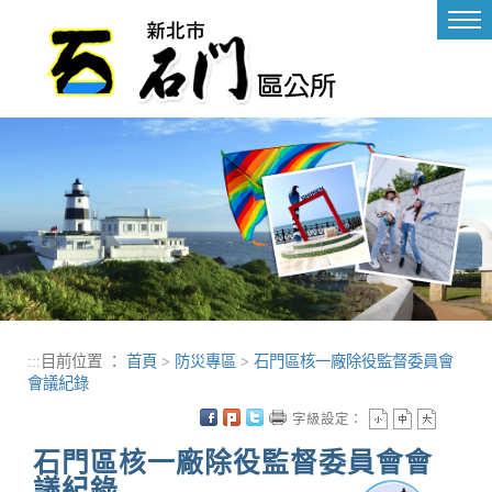
進入內容區塊
Tog
nav
:::
目前位置 ：
首頁
>
防災專區
>
石門區核一廠除役監督委員會
會議紀錄
字級設定：
石門區核一廠除役監督委員會會
議紀錄