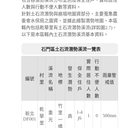
包含各潛勢溪流分布里別及保全住戶、實際居住
人數與行動不便人數等資料。
針對土石流潛勢與崩塌地圖資部分，主要蒐集農
委會水保局之圖資，並據此繪製潛勢地圖，本區
轄內包括乾華里有土石流潛勢溪流(詳如圖2.7)，
以下是本區轄內土石流潛勢溪流基本資料。
石門區土石流潛勢溪流一覽表
實
行
溪
發
保
際
動
村
流
地
生
全
居
不
雨量警
編號
里
名
標
潛
住
住
便
戒值
稱
勢
戶
人
人
數
數
竹
乾
1-4
重
里
新北
1
0
500mm
華
高
戶
DF001
光
一
里
橋