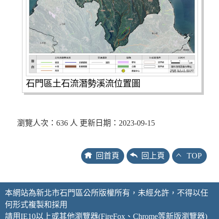
石門區土石流潛勢溪流位置圖
瀏覽人次：636 人 更新日期：2023-09-15
回首頁
回上頁
TOP
本網站為新北市石門區公所版權所有，未經允許，不得以任
何形式複製和採用
請用IE10以上或其他瀏覽器(FireFox、Chrome等新版瀏覽器)