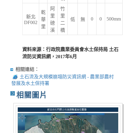
阿
竹
乾
里
里
新北
0
0
500mm
華
低
無
DF002
磅
二
里
溪
橋
資料來源：行政院農業委員會水土保持局 土石
流防災資訊網，2017年6月
相關連結：
土石流及大規模崩塌防災資訊網 - 農業部農村
發展及水土保持署
相關圖片