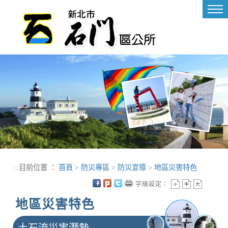
進入內容區塊
Tog
nav
:::
目前位置 ：
首頁
>
防災專區
>
防災宣導
>
地區災害特色
字級設定：
地區災害特色
土石流災害潛勢