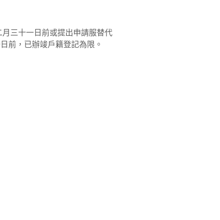
二月三十一日前或提出申請服替代
一日前，已辦竣戶籍登記為限。
）