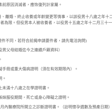
集前原因消滅者，應恢復列計家屬。
收養、離婚、終止收養或年齡變更等情事，以該役男十八歲之年十
記者為限。但役男本人被收養者，以役男十五歲之年十二月三十
證件不同，若符合前揭申請要件者，請先電洽詢問)
役男父母結婚迄今之連續戶籍資料）
。
礙手冊或重大傷病證明（須在有效期限內）。
明。
上未滿十八歲之在學證明書。
姊妹服役期間，死亡或身心障礙之證明。
個月內醫療院所開立之診斷證明書。（註明懷孕週數及預產日期