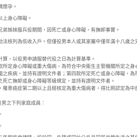
偶懷孕。
以上身心障礙。
兄弟姊妹服兵役期間，因死亡或身心障礙，有撫卹事實。
助法核列為低收入戶。但僅役男本人或其家屬中僅年滿十八歲之
計算，以役男申請服替代役之日為計算基準。
款所定身心障礙或重大傷病，為符合中央衛生主管機關所定之身
圍之疾病，並持有證明文件者；第四款所定死亡或身心障礙，為
之死亡撫卹或身心障礙等級規定，並持有證明文件者。
，罹患癌症第二期以上且經核定為重大傷病者，得比照認定為中
指役男之下列家庭成員：
。
。