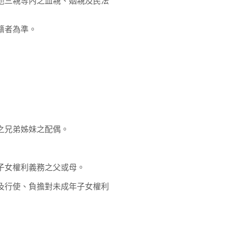
他三親等內之血親、姻親及民法
籍者為準。
之兄弟姊妹之配偶。
子女權利義務之父或母。
及行使、負擔對未成年子女權利