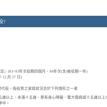
役?
(83~93年次役期四個月、94年次(含)後役期一年)
2 月 27 日)
服替代役，指役男之家庭狀況合於下列情形之一者
五歲以上、未滿十五歲、患有身心障礙、重大傷病或十五歲以上
學中。