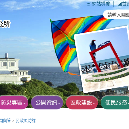
:::
網站導覽
│
回首
防災專區
公開資訊
區政建設
便民服務
A問與答
>
民政災防課