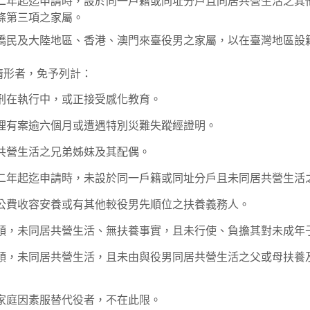
二年起迄申請時，設於同一戶籍或同址分戶且同居共營生活之其
條第三項之家屬。
僑民及大陸地區、香港、澳門來臺役男之家屬，以在臺灣地區設
列情形者，免予列計：
刑在執行中，或正接受感化教育。
理有案逾六個月或遭遇特別災難失蹤經證明。
共營生活之兄弟姊妹及其配偶。
二年起迄申請時，未設於同一戶籍或同址分戶且未同居共營生活
公費收容安養或有其他較役男先順位之扶養義務人。
領，未同居共營生活、無扶養事實，且未行使、負擔其對未成年
領，未同居共營生活，且未由與役男同居共營生活之父或母扶養
家庭因素服替代役者，不在此限。