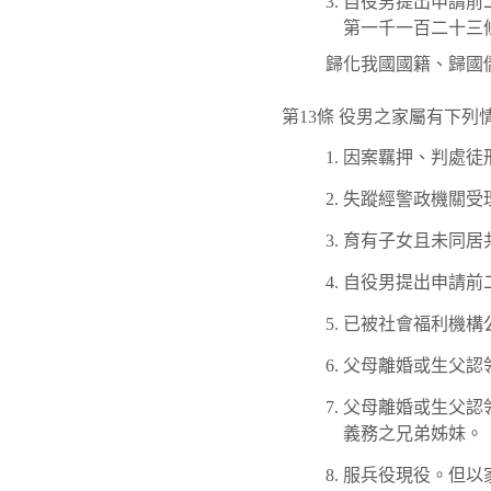
自役男提出申請前
第一千一百二十三
歸化我國國籍、歸國
第13條 役男之家屬有下
因案羈押、判處徒
失蹤經警政機關受
育有子女且未同居
自役男提出申請前
已被社會福利機構
父母離婚或生父認
父母離婚或生父認
義務之兄弟姊妹。
服兵役現役。但以