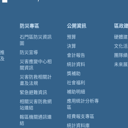
防災專區
公開資訊
區政
石門區防災資訊
預算
硬體建
圖
決算
文化活
推
防災宣導
會計報告
團隊績
及
災害應變中心相
統計資料
未來展
關資訊
獎補助
災害防救相關計
社會福利
畫及法規
補助明細
緊急避難資訊
應用統計分析專
相關災害防救網
區
站連結
經費報支專區
轄區機關通訊連
結
統計資料庫