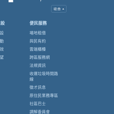
建設
便民服務
設
場地租借
動
與民有約
效
雲端櫃檯
望
跨區服務網
法規資訊
收運垃圾時間路
線
徵才訊息
原住民業務專區
社區巴士
調解委員會