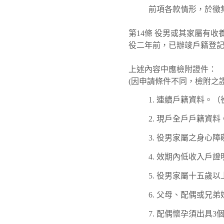
前項各款情形，於徵
第14條 役男或其家屬有
役二年前，已辦竣戶籍登
上述內容中應檢附證件：
(因申請條件不同，檢附之
連續戶籍資料。（
現戶全戶戶籍資料
役男家屬之身心障
效期內低收入戶證
役男家屬十五歲以
父母、配偶或兄弟
配偶懷孕須出具3