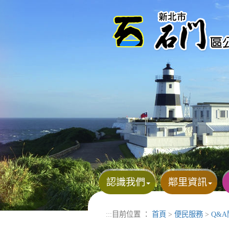
進入內容區塊
認識我們
鄰里資訊
:::
目前位置 ：
首頁
>
便民服務
>
Q&