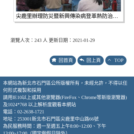
尖鹿里辦理防災暨新興傳染病登革熱防治家鼠疫性平宣導(第4張 / 共4張照片)
瀏覽人次：243 人 更新日期：2021-01-29
回首頁
回上頁
TOP
本網站為新北市石門區公所版權所有，未經允許，不得以任
何形式複製和採用
請用IE10以上或其他瀏覽器(FireFox、Chrome等新版瀏覽器)
及1024*768 以上解析度觀看本網站
電話：02-2638-1721
地址：253001新北市石門區尖鹿里中山路66號
為民服務時間：週一至週五上午8:00~12:00、下午
13:00~17:00（國定例假日除外）