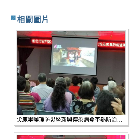
相關圖片
尖鹿里辦理防災暨新興傳染病登革熱防治家鼠疫性平宣導(第1張 / 共4張照片)