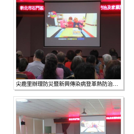
尖鹿里辦理防災暨新興傳染病登革熱防治家鼠疫性平宣導(第2張 / 共4張照片)