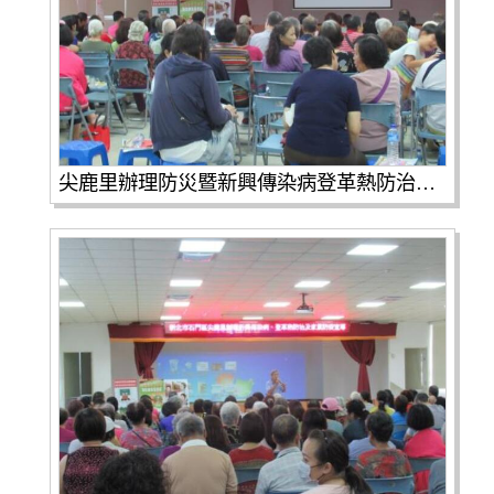
尖鹿里辦理防災暨新興傳染病登革熱防治家鼠疫性平宣導(第3張 / 共4張照片)