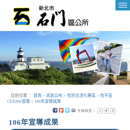
進入內容區塊
Tog
nav
:::
目前位置 ：
首頁
>
訊息公布
>
性別主流化專區
>
性平及
CEDAW宣導
>
106年宣導成果
字級設定：
106年宣導成果