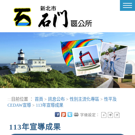
進入內容區塊
Tog
nav
:::
目前位置 ：
首頁
>
訊息公布
>
性別主流化專區
>
性平及
CEDAW宣導
>
113年宣導成果
字級設定：
113年宣導成果