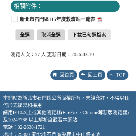
相關附件：
新北市石門區115年度救濟站一覽表
全選
取消全選
下載已勾選檔案
瀏覽人次：57 人 更新日期：2026-03-19
回首頁
回上頁
TOP
本網站為新北市石門區公所版權所有，未經允許，不得以任
何形式複製和採用
請用IE10以上或其他瀏覽器(FireFox、Chrome等新版瀏覽器)
及1024*768 以上解析度觀看本網站
電話：02-2638-1721
地址：253001新北市石門區尖鹿里中山路66號