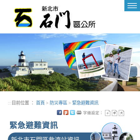
進入內容區塊
Tog
nav
:::
目前位置 ：
首頁
>
防災專區
>
緊急避難資訊
字級設定：
緊急避難資訊
新北市石門區救濟站資訊