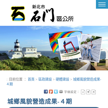
進入內容區塊
Tog
nav
:::
目前位置 ：
首頁
>
區政建設
>
硬體建設
>
城鄉風貌營造成果-
４期
字級設定：
城鄉風貌營造成果-４期