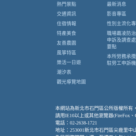
熱門景點
最新消息
交通資訊
影音專區
住宿情報
性別主流化專
特產美食
職場霸凌防治
申訴及調查處
友善農園
要點
風箏特區
本所勞務承攬
樂活一日遊
駐勞工申訴機
潮汐表
觀光導覽地圖
本網站為新北市石門區公所版權所有
請用IE10以上或其他瀏覽器(FireFox
電話：02-2638-1721
地址：253001新北市石門區尖鹿里中