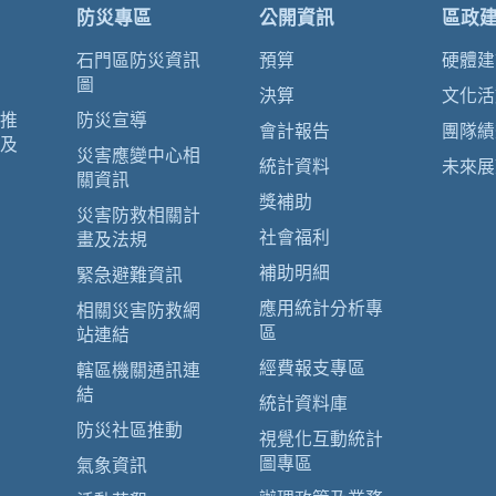
防災專區
公開資訊
區政
石門區防災資訊
預算
硬體建
圖
決算
文化活
推
防災宣導
會計報告
團隊績
及
災害應變中心相
統計資料
未來展
關資訊
獎補助
災害防救相關計
社會福利
畫及法規
補助明細
緊急避難資訊
應用統計分析專
相關災害防救網
區
站連結
經費報支專區
轄區機關通訊連
結
統計資料庫
防災社區推動
視覺化互動統計
圖專區
氣象資訊