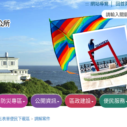
:::
網站導覽
│
回首
防災專區
公開資訊
區政建設
便民服務
五表單便民下載區
>
調解案件