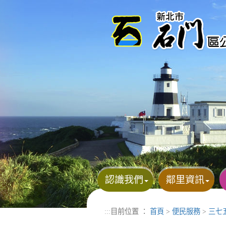
進入內容區塊
認識我們
鄰里資訊
:::
目前位置 ：
首頁
>
便民服務
>
三七