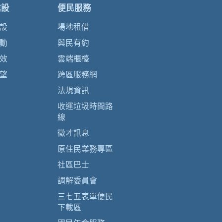
建設
便民服務
設
場地租借
動
與民有約
效
雲端櫃檯
望
跨區服務網
法規資訊
收運垃圾時間路
線
徵才訊息
原住民業務專區
社區巴士
調解委員會
三七五表單便民
下載區