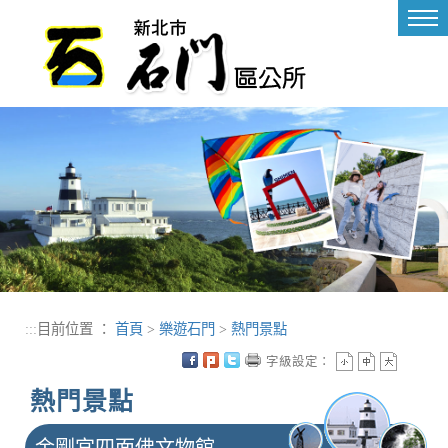
進入內容區塊
Tog
nav
:::
目前位置 ：
首頁
>
樂遊石門
>
熱門景點
字級設定：
熱門景點
金剛宮四面佛文物館