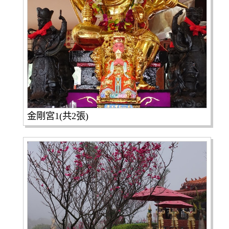
金剛宮1(共2張)