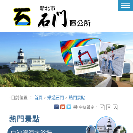
進入內容區塊
Tog
nav
:::
目前位置 ：
首頁
>
樂遊石門
>
熱門景點
字級設定：
熱門景點
白沙灣海水浴場