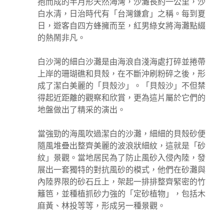
抱而成的半月形天然海灣，沙灘長約一公里，沙
白水清，日治時代有「台灣鎌倉」之稱。每到夏
日，遊客自四方蜂擁而至，紅男綠女將海灘點綴
的熱鬧非凡。
白沙灣的細白沙灘是由海浪自淺海處打碎並捲帶
上岸的珊瑚礁和貝殼，在不斷沖刷粉碎之後，形
成了潔白美麗的「貝殼沙」。「貝殼沙」不但禁
得起近距離的觀察和欣賞，更為這片屬於它們的
地盤做出了精采的演出。
當強勁的海風吹過潔白的沙灘，細細的貝殼砂便
隨風堆疊出整齊美麗的波浪狀細紋，這就是「砂
紋」景觀。當地居民為了防止風砂入侵內陸，發
展出一套獨特的對抗風砂的模式，他們在砂灘與
內陸界限的砂石丘上，架起一排排整齊緊密的竹
籬笆，並種植抓砂力強的「定砂植物」，包括木
麻黃、林投等等，形成另一種景觀。